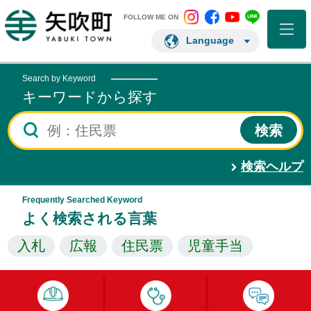
矢吹町 Instagram
矢吹町 Facebo
矢吹町 You
矢吹町 L
矢吹町ホームページ
FOLLOW ME ON
Language
Search by Keyword
キーワードから探す
検索ヘルプ
Frequently Searched Keyword
よく検索される言葉
入札
広報
住民票
児童手当