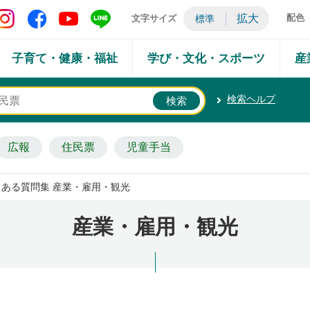
矢吹町 Instagram
矢吹町 Facebook
矢吹町 YouTube
矢吹町 LINE
拡大
配色
文字サイズ
標準
子育て・健康・福祉
学び・文化・スポーツ
産
検索ヘルプ
広報
住民票
児童手当
よくある質問集 産業・雇用・観光
産業・雇用・観光