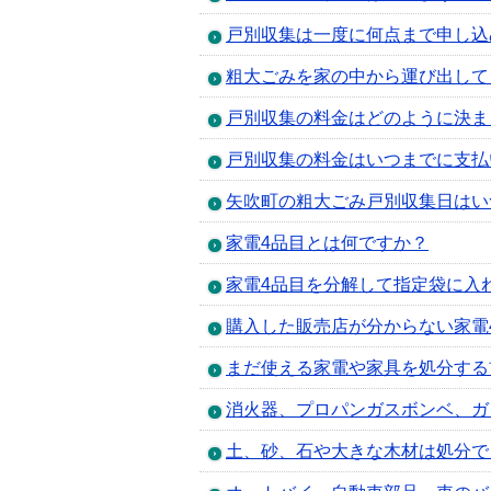
戸別収集は一度に何点まで申し込
粗大ごみを家の中から運び出して
戸別収集の料金はどのように決ま
戸別収集の料金はいつまでに支払
矢吹町の粗大ごみ戸別収集日はい
家電4品目とは何ですか？
家電4品目を分解して指定袋に入
購入した販売店が分からない家電
まだ使える家電や家具を処分する
消火器、プロパンガスボンベ、ガ
土、砂、石や大きな木材は処分で