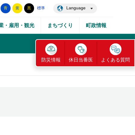
Language
青
黄
黒
標準
業・雇用・観光
まちづくり
町政情報
防災情報
休日当番医
よくある質問