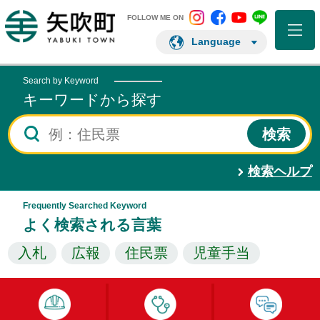
矢吹町 Instagram
矢吹町 Facebo
矢吹町 You
矢吹町 L
矢吹町ホームページ
FOLLOW ME ON
Language
Search by Keyword
キーワードから探す
検索ヘルプ
Frequently Searched Keyword
よく検索される言葉
入札
広報
住民票
児童手当