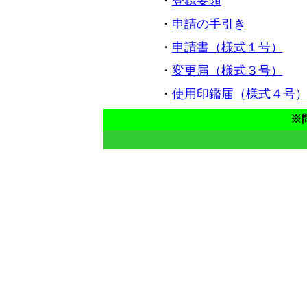
・
登録要領
・
申請の手引き
・
申請書（様式１号）
・
変更届（様式３号）
・
使用印鑑届（様式４号
※