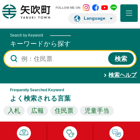
矢吹町 Instagram
矢吹町 Facebo
矢吹町 You
矢吹町 L
矢吹町ホームページ
FOLLOW ME ON
Language
Search by Keyword
キーワードから探す
検索ヘルプ
Frequently Searched Keyword
よく検索される言葉
入札
広報
住民票
児童手当