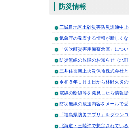
防災情報
三城目地区土砂災害防災訓練中止
気象庁の発表する情報が新しくな
「矢吹町災害用備蓄倉庫」につい
防災無線の故障のお知らせ（北町
三井住友海上火災保険株式会社と
令和８年１月１日から林野火災の
電線の断線等を発見したら情報提
防災無線の放送内容をメールで受
「福島県防災アプリ」をダウンロ
北海道・三陸沖で想定されている