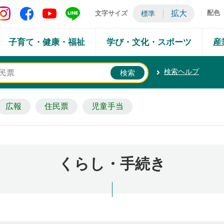
矢吹町 Instagram
矢吹町 Facebook
矢吹町 YouTube
矢吹町 LINE
拡大
配色
文字サイズ
標準
子育て・健康・福祉
学び・文化・スポーツ
産
検索ヘルプ
広報
住民票
児童手当
くらし・手続き