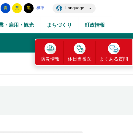
Language
青
黄
黒
標準
業・雇用・観光
まちづくり
町政情報
防災情報
休日当番医
よくある質問