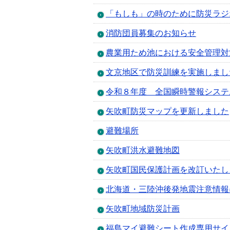
「もしも」の時のために防災ラジ
消防団員募集のお知らせ
農業用ため池における安全管理対
文京地区で防災訓練を実施しまし
令和８年度 全国瞬時警報システ
矢吹町防災マップを更新しました
避難場所
矢吹町洪水避難地図
矢吹町国民保護計画を改訂いたし
北海道・三陸沖後発地震注意情報
矢吹町地域防災計画
福島マイ避難シート作成専用サイ