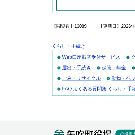
【閲覧数】
13089
【更新日】
2026
くらし・手続き
Web口座振替受付サービス
届出・手続き
保険・年金
ごみ・リサイクル
動物・ペ
FAQ よくある質問集 くらし・手
矢吹町役
役場案