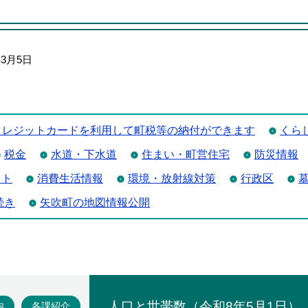
年3月5日
クレジットカードを利用して町税等の納付ができます
くら
税金
水道・下水道
住まい・町営住宅
防災情報
ット
消費生活情報
環境・放射線対策
行政区
続き
矢吹町の地図情報公開
場
内
各課紹介