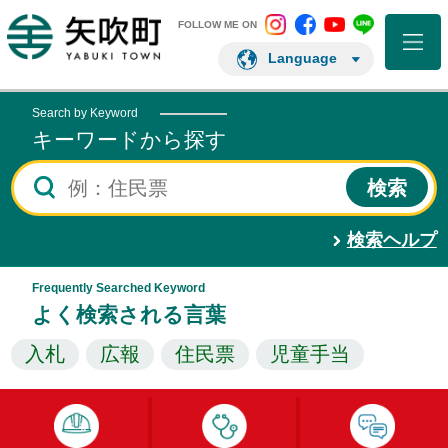
矢吹町 Instagram
矢吹町 Facebo
矢吹町 You
矢吹町 L
矢吹町ホームページ
FOLLOW ME ON
Language
Search by Keyword
キーワードから探す
検索ヘルプ
Frequently Searched Keyword
よく検索される言葉
入札
広報
住民票
児童手当