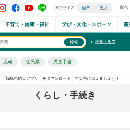
矢吹町 Instagram
矢吹町 Facebook
矢吹町 YouTube
矢吹町 LINE
拡大
配色
文字サイズ
標準
子育て・健康・福祉
学び・文化・スポーツ
産
検索ヘルプ
広報
住民票
児童手当
「福島県防災アプリ」をダウンロードして災害に備えましょう！
くらし・手続き