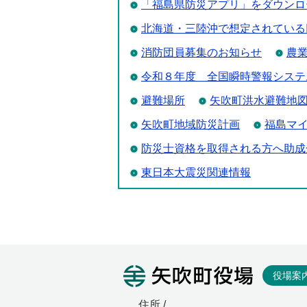
「福島県防災アプリ」をダウンロ
北海道・三陸沖で想定されている
消防団員募集のお知らせ
農
令和８年度 全国瞬時警報システ
避難場所
矢吹町洪水避難地
矢吹町地域防災計画
福島マ
防災士資格を取得される方へ助成
東日本大震災関連情報
矢吹町役
役場案
住所 /