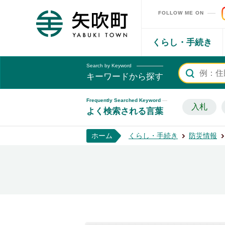
FOLLOW ME ON
矢吹町ホームページ
くらし・手続き
Search by Keyword
キーワードから探す
Frequently Searched Keyword
入札
よく検索される言葉
ホーム
くらし・手続き
防災情報