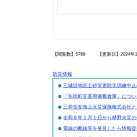
【閲覧数】
5788
【更新日】
2024年
防災情報
三城目地区土砂災害防災訓練中止
「矢吹町災害用備蓄倉庫」につい
三井住友海上火災保険株式会社と
令和８年１月１日から林野火災の
電線の断線等を発見したら情報提