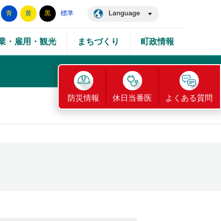
Language
青
黄
黒
標準
業・雇用・観光
まちづくり
町政情報
防災情報
休日当番医
よくある質問