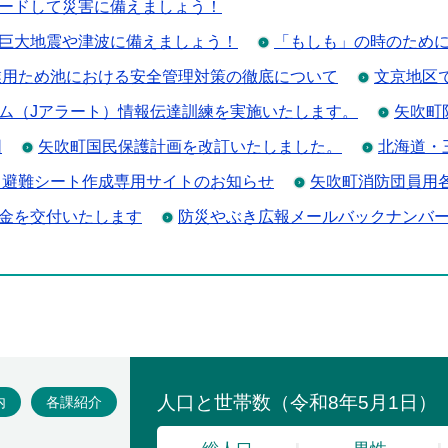
ードして災害に備えましょう！
巨大地震や津波に備えましょう！
「もしも」の時のため
業用ため池における安全管理対策の徹底について
文京地区
ム（Jアラート）情報伝達訓練を実施いたします。
矢吹町
図
矢吹町国民保護計画を改訂いたしました。
北海道・
イ避難シート作成専用サイトのお知らせ
矢吹町消防団員用
金を交付いたします
防災やぶき広報メールバックナンバ
場
内
各課紹介