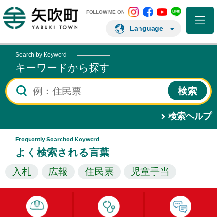
矢吹町 Instagram
矢吹町 Facebo
矢吹町 You
矢吹町 L
矢吹町ホームページ
FOLLOW ME ON
Language
Search by Keyword
キーワードから探す
検索ヘルプ
Frequently Searched Keyword
よく検索される言葉
入札
広報
住民票
児童手当