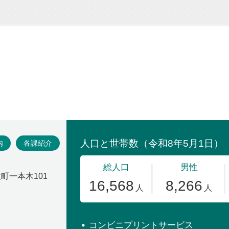
場
内
各課紹介
吹町一本木101
コンビニプリントサービス