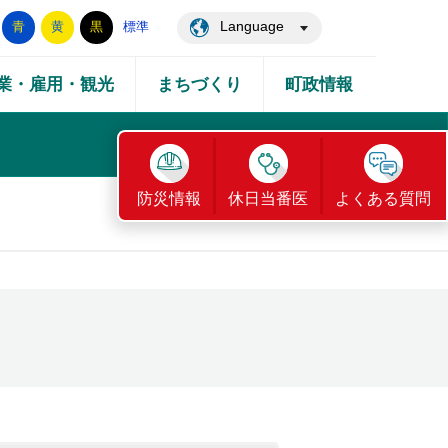
Language
青
黄
黒
標準
業・雇用・観光
まちづくり
町政情報
防災情報
休日当番医
よくある質問