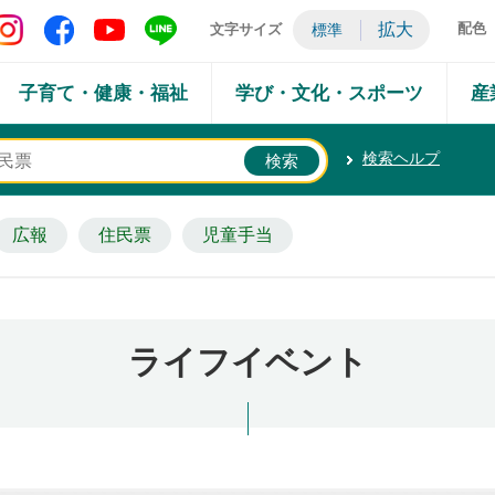
矢吹町 Instagram
矢吹町 Facebook
矢吹町 YouTube
矢吹町 LINE
拡大
配色
文字サイズ
標準
子育て・健康・福祉
学び・文化・スポーツ
産
検索ヘルプ
広報
住民票
児童手当
ライフイベント