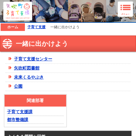
矢吹町子育て支援ホームページ
ホーム
子育て支援
一緒に出かけよう
一緒に出かけよう
子育て支援センター
矢吹町図書館
未来くるやぶき
公園
関連部署
子育て支援課
都市整備課