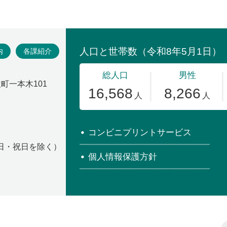
場
内
各課紹介
吹町一本木101
コンビニプリントサービス
・日・祝日を除く）
個人情報保護方針