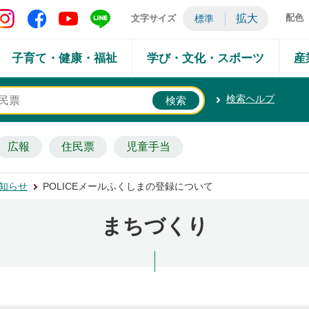
矢吹町 Instagram
矢吹町 Facebook
矢吹町 YouTube
矢吹町 LINE
拡大
配色
文字サイズ
標準
子育て・健康・福祉
学び・文化・スポーツ
産
検索ヘルプ
広報
住民票
児童手当
知らせ
POLICEメールふくしまの登録について
まちづくり