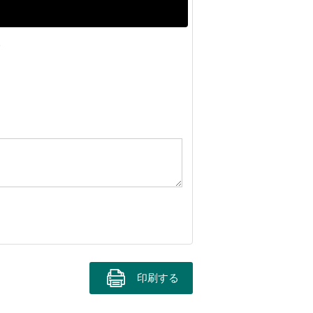
。
印刷する