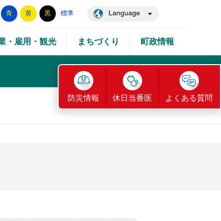
Language
青
黄
黒
標準
業・雇用・観光
まちづくり
町政情報
防災情報
休日当番医
よくある質問