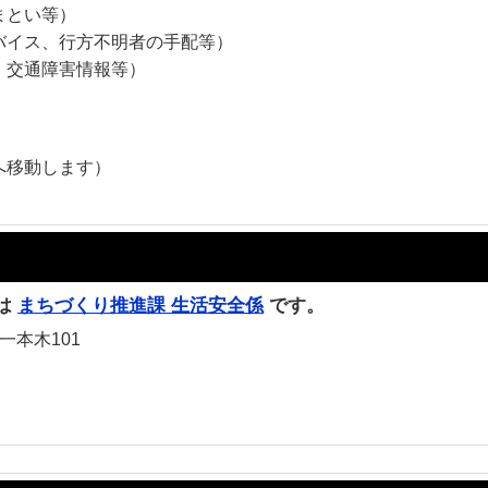
まとい等）
バイス、行方不明者の手配等）
、交通障害情報等）
）
へ移動します）
は
まちづくり推進課 生活安全係
です。
一本木101