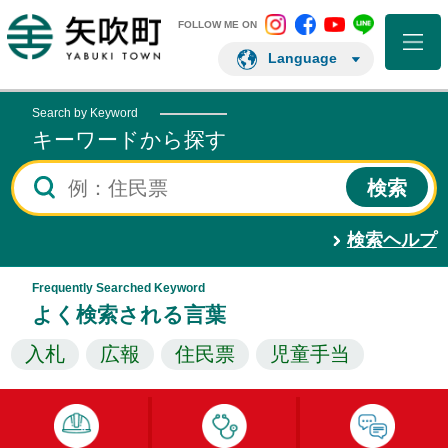
矢吹町 Instagram
矢吹町 Facebo
矢吹町 You
矢吹町 L
矢吹町ホームページ
FOLLOW ME ON
Language
Search by Keyword
キーワードから探す
検索ヘルプ
Frequently Searched Keyword
よく検索される言葉
入札
広報
住民票
児童手当