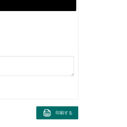
。
印刷する