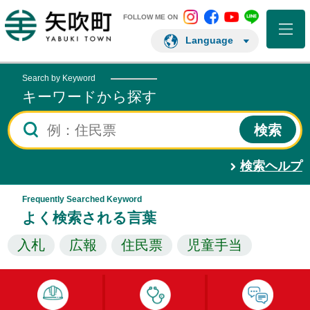
矢吹町 Instagram
矢吹町 Facebo
矢吹町 You
矢吹町 L
矢吹町ホームページ
FOLLOW ME ON
Language
Search by Keyword
キーワードから探す
検索ヘルプ
Frequently Searched Keyword
よく検索される言葉
入札
広報
住民票
児童手当