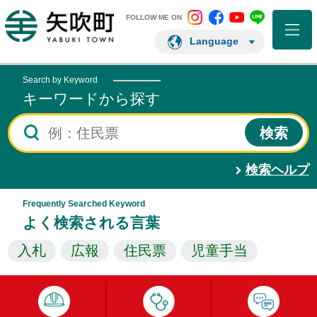
矢吹町 Instagram
矢吹町 Facebo
矢吹町 You
矢吹町 L
矢吹町ホームページ
FOLLOW ME ON
Language
Search by Keyword
キーワードから探す
検索ヘルプ
Frequently Searched Keyword
よく検索される言葉
入札
広報
住民票
児童手当