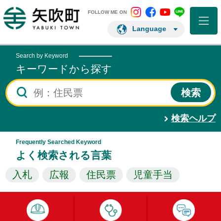
矢吹町 Instagram
矢吹町 Facebo
矢吹町 You
矢吹町 L
矢吹町ホームページ
FOLLOW ME ON
Language
Search by Keyword
キーワードから探す
検索ヘルプ
Frequently Searched Keyword
よく検索される言葉
入札
広報
住民票
児童手当