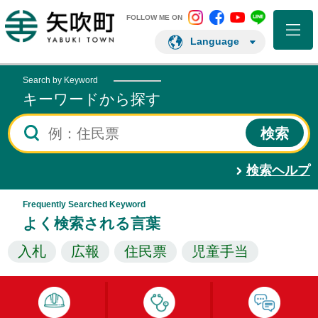
矢吹町 Instagram
矢吹町 Facebo
矢吹町 You
矢吹町 L
矢吹町ホームページ
FOLLOW ME ON
Language
Search by Keyword
キーワードから探す
検索ヘルプ
Frequently Searched Keyword
よく検索される言葉
入札
広報
住民票
児童手当