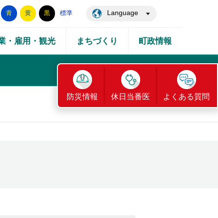
Language
青
黄
黒
標準
業・雇用・観光
まちづくり
町政情報
防災情報
休日当番医
よくある質問