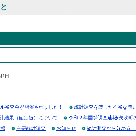
こと
月1日
ール審査会が開催されました！
統計調査を装った不審な問
計結果（確定値）について
令和２年国勢調査速報(矢吹町
情報
主要統計調査
お知らせ
統計調査から分かるこ