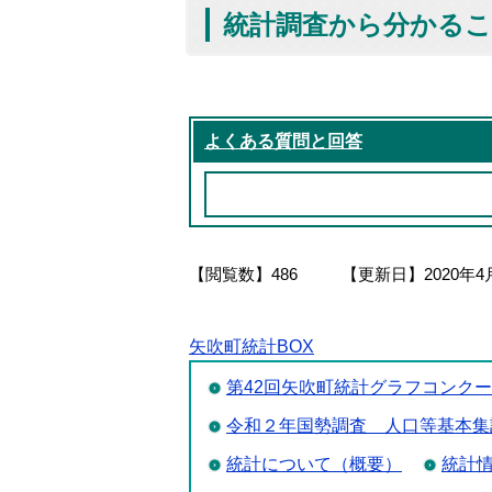
統計調査から分かる
よくある質問と回答
【閲覧数】
486
【更新日】
2020年4
矢吹町統計BOX
第42回矢吹町統計グラフコンク
令和２年国勢調査 人口等基本集
統計について（概要）
統計