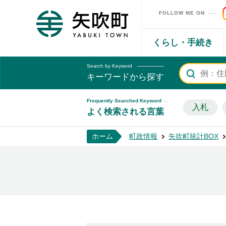
FOLLOW ME ON
矢吹町ホームページ
くらし・手続き
Search by Keyword
キーワードから探す
Frequently Searched Keyword
入札
よく検索される言葉
ホーム
町政情報
矢吹町統計BOX