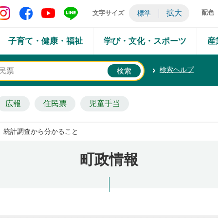
矢吹町 Instagram
矢吹町 Facebook
矢吹町 YouTube
矢吹町 LINE
拡大
配色
文字サイズ
標準
子育て・健康・福祉
学び・文化・スポーツ
産
検索ヘルプ
広報
住民票
児童手当
統計調査から分かること
町政情報