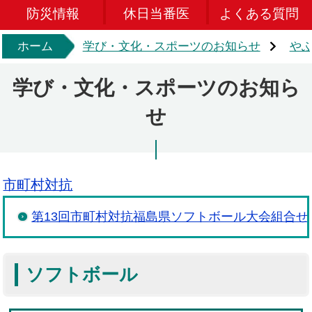
防災情報
休日当番医
よくある質問
ホーム
学び・文化・スポーツのお知らせ
や
学び・文化・スポーツのお知ら
せ
市町村対抗
第13回市町村対抗福島県ソフトボール大会組合せ
ソフトボール