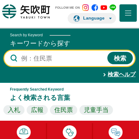
矢吹町 Instagram
矢吹町 Facebo
矢吹町 You
矢吹町 L
矢吹町ホームページ
FOLLOW ME ON
Language
Search by Keyword
キーワードから探す
検索ヘルプ
Frequently Searched Keyword
よく検索される言葉
入札
広報
住民票
児童手当