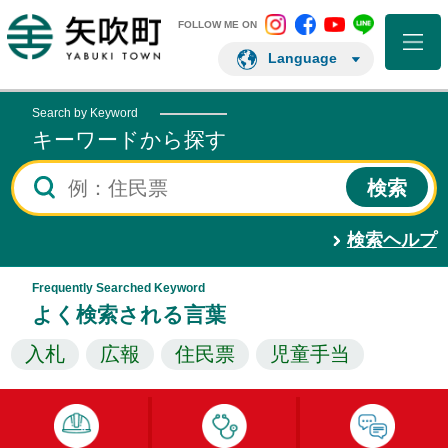
矢吹町 Instagram
矢吹町 Facebo
矢吹町 You
矢吹町 L
矢吹町ホームページ
FOLLOW ME ON
Language
Search by Keyword
キーワードから探す
検索ヘルプ
Frequently Searched Keyword
よく検索される言葉
入札
広報
住民票
児童手当