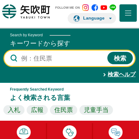
矢吹町 Instagram
矢吹町 Facebo
矢吹町 You
矢吹町 L
矢吹町ホームページ
FOLLOW ME ON
Language
Search by Keyword
キーワードから探す
検索ヘルプ
Frequently Searched Keyword
よく検索される言葉
入札
広報
住民票
児童手当