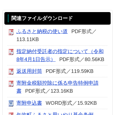
関連ファイルダウンロード
ふるさと納税の使い道
PDF形式／
113.11KB
指定納付受託者の指定について（令和
8年4月1日告示）
PDF形式／80.56KB
返送用封筒
PDF形式／119.59KB
寄附金税額控除に係る申告特例申請
書
PDF形式／123.16KB
寄附申込書
WORD形式／15.92KB
矢吹町ふるさと思いやり基金条例