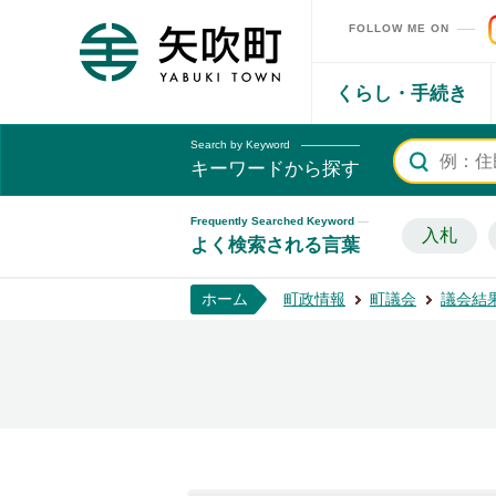
FOLLOW ME ON
矢吹町ホームページ
くらし・手続き
Search by Keyword
キーワードから探す
Frequently Searched Keyword
入札
よく検索される言葉
ホーム
町政情報
町議会
議会結