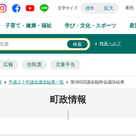
矢吹町 Instagram
矢吹町 Facebook
矢吹町 YouTube
矢吹町 LINE
拡大
配色
文字サイズ
標準
子育て・健康・福祉
学び・文化・スポーツ
産
検索ヘルプ
広報
住民票
児童手当
果
平成２７年議会議決結果一覧
第385回議会臨時会議決結果
町政情報