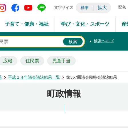
矢吹町 Instagram
矢吹町 Facebook
矢吹町 YouTube
矢吹町 LINE
拡大
配色
文字サイズ
標準
子育て・健康・福祉
学び・文化・スポーツ
産
検索ヘルプ
広報
住民票
児童手当
果
平成２４年議会議決結果一覧
第367回議会臨時会議決結果
町政情報