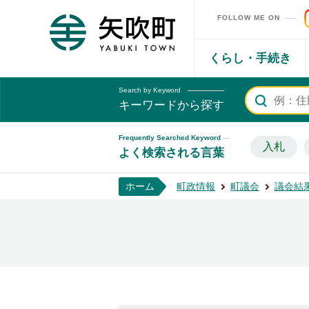
FOLLOW ME ON
矢吹町ホームページ
くらし・手続き
Search by Keyword
キーワードから探す
Frequently Searched Keyword
入札
よく検索される言葉
ホーム
町政情報
町議会
議会結