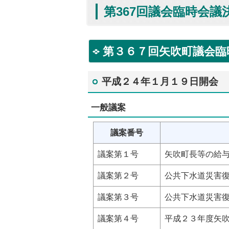
第367回議会臨時会議
第３６７回矢吹町議会臨
平成２４年１月１９日開会
一般議案
議案番号
議案第１号
矢吹町長等の給
議案第２号
公共下水道災害
議案第３号
公共下水道災害
議案第４号
平成２３年度矢