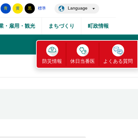
Language
青
黄
黒
標準
業・雇用・観光
まちづくり
町政情報
防災情報
休日当番医
よくある質問