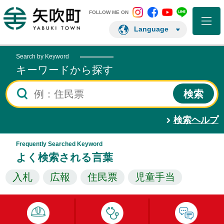
矢吹町 Instagram
矢吹町 Facebo
矢吹町 You
矢吹町 L
矢吹町ホームページ
FOLLOW ME ON
Language
Search by Keyword
キーワードから探す
検索ヘルプ
Frequently Searched Keyword
よく検索される言葉
入札
広報
住民票
児童手当