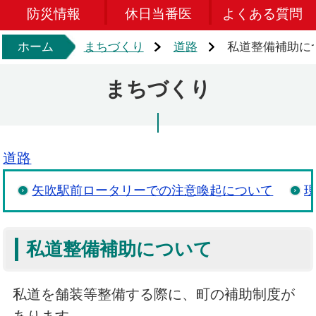
防災情報
休日当番医
よくある質問
ホーム
まちづくり
道路
私道整備補助に
まちづくり
道路
矢吹駅前ロータリーでの注意喚起について
現
私道整備補助について
私道を舗装等整備する際に、町の補助制度が