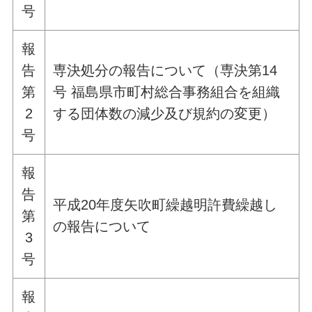
号
報
告
専決処分の報告について（専決第14
第
号 福島県市町村総合事務組合を組織
2
する団体数の減少及び規約の変更）
号
報
告
平成20年度矢吹町繰越明許費繰越し
第
の報告について
3
号
報