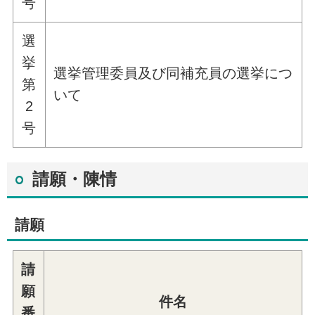
号
選
挙
選挙管理委員及び同補充員の選挙につ
第
いて
2
号
請願・陳情
請願
請
願
件名
番