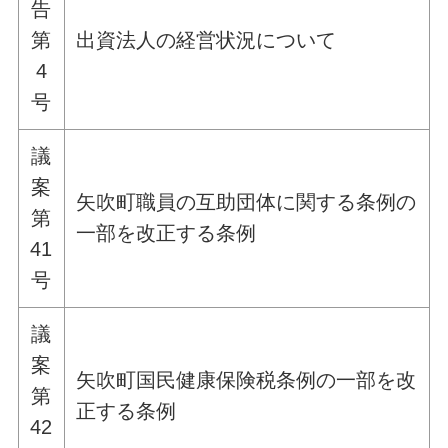
告
第
出資法人の経営状況について
4
号
議
案
矢吹町職員の互助団体に関する条例の
第
一部を改正する条例
41
号
議
案
矢吹町国民健康保険税条例の一部を改
第
正する条例
42