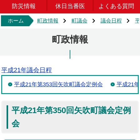
防災情報
休日当番医
よくある質問
ホーム
町政情報
町議会
議会日程
平
町政情報
平成21年議会日程
平成21年第353回矢吹町議会定例会
平成21
平成21年第350回矢吹町議会定例
会