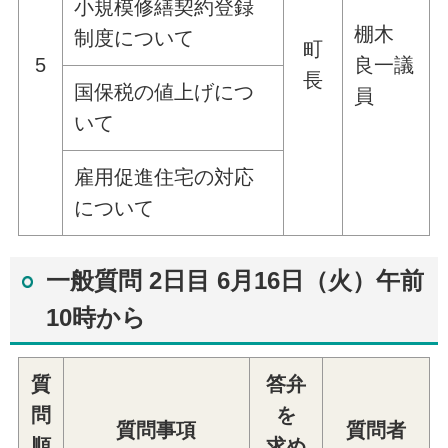
小規模修繕契約登録
棚木
制度について
町
5
良一議
長
国保税の値上げにつ
員
いて
雇用促進住宅の対応
について
一般質問 2日目 6月16日（火）午前
10時から
質
答弁
問
を
質問事項
質問者
順
求め