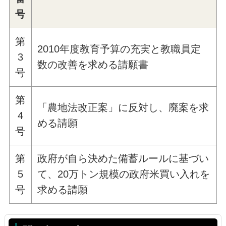
号
第
2010年度教育予算の充実と教職員定
3
数の改善を求める請願書
号
第
「農地法改正案」に反対し、廃案を求
4
める請願
号
第
政府が自ら決めた備蓄ルールに基づい
5
て、20万トン規模の政府米買い入れを
号
求める請願