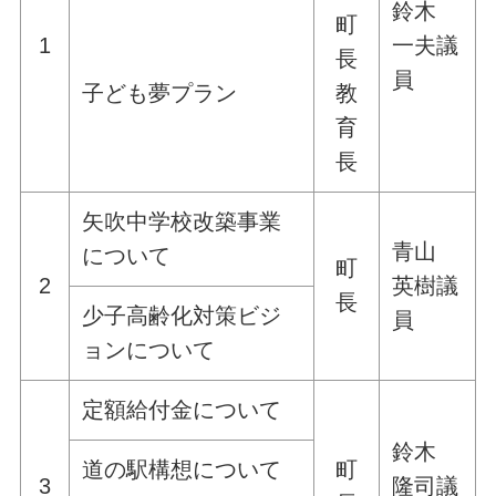
鈴木
町
1
一夫議
長
員
子ども夢プラン
教
育
長
矢吹中学校改築事業
青山
について
町
2
英樹議
長
少子高齢化対策ビジ
員
ョンについて
定額給付金について
鈴木
道の駅構想について
町
3
隆司議