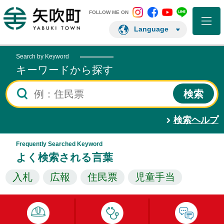
矢吹町 Instagram
矢吹町 Facebo
矢吹町 You
矢吹町 L
矢吹町ホームページ
FOLLOW ME ON
Language
Search by Keyword
キーワードから探す
検索ヘルプ
Frequently Searched Keyword
よく検索される言葉
入札
広報
住民票
児童手当