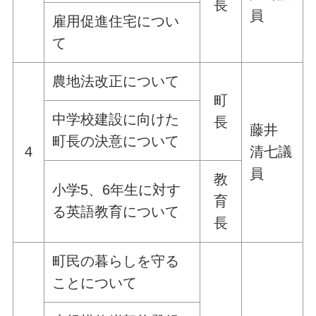
長
員
雇用促進住宅につい
て
農地法改正について
町
中学校建設に向けた
長
藤井
町長の決意について
4
清七議
員
教
小学5、6年生に対す
育
る英語教育について
長
町民の暮らしを守る
ことについて