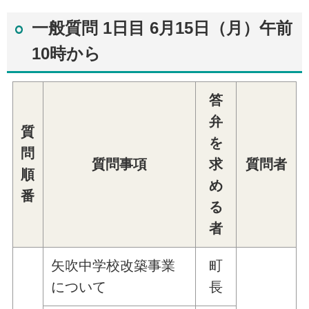
一般質問 1日目 6月15日（月）午前
10時から
答
弁
質
を
問
質問事項
求
質問者
順
め
番
る
者
矢吹中学校改築事業
町
について
長