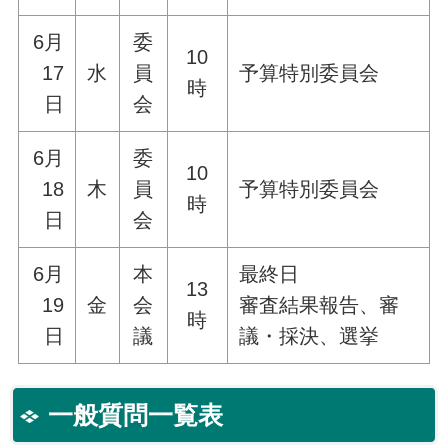
6月
委
10
17
水
員
予算特別委員会
時
日
会
6月
委
10
18
木
員
予算特別委員会
時
日
会
6月
本
最終日
13
19
金
会
審査結果報告、審
時
日
議
議・採決、選挙
一般質問一覧表