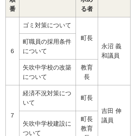
番
る者
ゴミ対策について
町長
町職員の採用条件
永沼 義
6
について
和議員
矢吹中学校の改築
教育
について
長
経済不況対策につ
町長
いて
吉田 伸
7
町長
議員
矢吹中学校建設に
教育
ついて