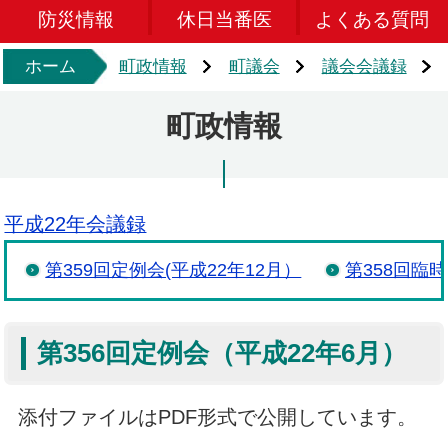
防災情報
休日当番医
よくある質問
ホーム
町政情報
町議会
議会会議録
町政情報
平成22年会議録
第359回定例会(平成22年12月）
第358回臨時
第356回定例会（平成22年6月）
添付ファイルはPDF形式で公開しています。