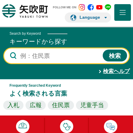
矢吹町 Instagram
矢吹町 Facebo
矢吹町 You
矢吹町 L
矢吹町ホームページ
FOLLOW ME ON
Language
Search by Keyword
キーワードから探す
検索ヘルプ
Frequently Searched Keyword
よく検索される言葉
入札
広報
住民票
児童手当