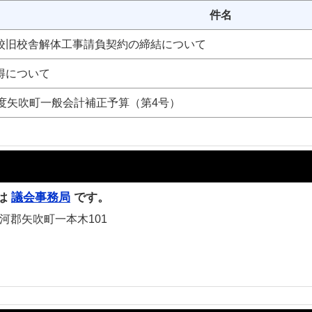
件名
校旧校舎解体工事請負契約の締結について
得について
年度矢吹町一般会計補正予算（第4号）
は
議会事務局
です。
白河郡矢吹町一本木101