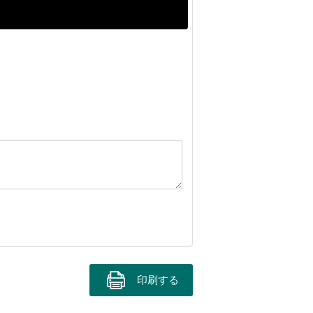
。
印刷する