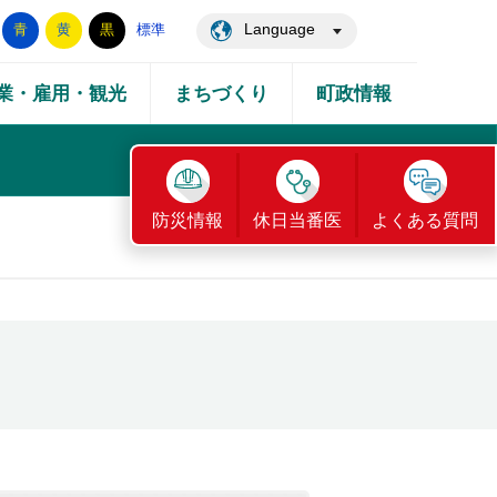
Language
青
黄
黒
標準
業・雇用・観光
まちづくり
町政情報
防災情報
休日当番医
よくある質問