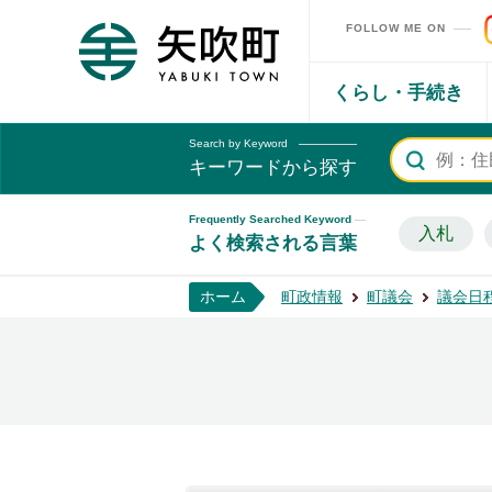
FOLLOW ME ON
矢吹町ホームページ
くらし・手続き
Search by Keyword
キーワードから探す
Frequently Searched Keyword
入札
よく検索される言葉
ホーム
町政情報
町議会
議会日