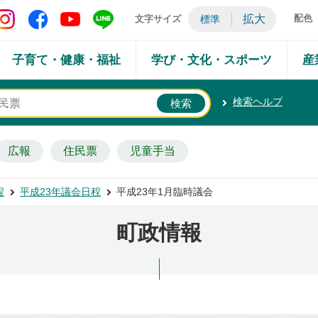
矢吹町 Instagram
矢吹町 Facebook
矢吹町 YouTube
矢吹町 LINE
拡大
配色
文字サイズ
標準
子育て・健康・福祉
学び・文化・スポーツ
産
検索ヘルプ
広報
住民票
児童手当
程
平成23年議会日程
平成23年1月臨時議会
町政情報