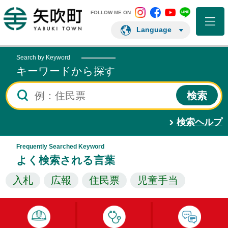
矢吹町 Instagram
矢吹町 Facebo
矢吹町 You
矢吹町 L
矢吹町ホームページ
FOLLOW ME ON
Language
Search by Keyword
キーワードから探す
検索ヘルプ
Frequently Searched Keyword
よく検索される言葉
入札
広報
住民票
児童手当