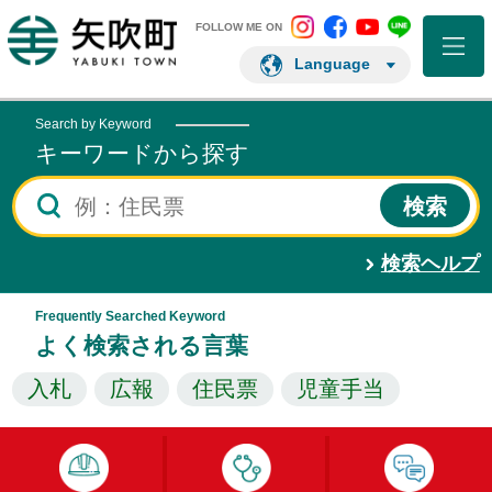
矢吹町 Instagram
矢吹町 Facebo
矢吹町 You
矢吹町 L
矢吹町ホームページ
FOLLOW ME ON
Language
Search by Keyword
キーワードから探す
検索ヘルプ
Frequently Searched Keyword
よく検索される言葉
入札
広報
住民票
児童手当