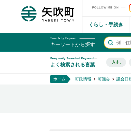
FOLLOW ME ON
矢吹町ホームページ
くらし・手続き
Search by Keyword
キーワードから探す
Frequently Searched Keyword
入札
よく検索される言葉
ホーム
町政情報
町議会
議会日