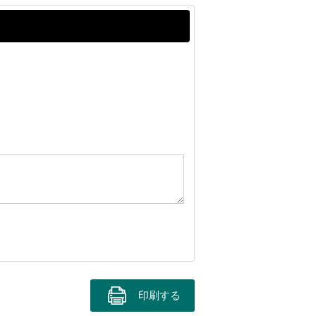
。
印刷する