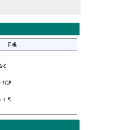
日程
指名
・採決
６１号