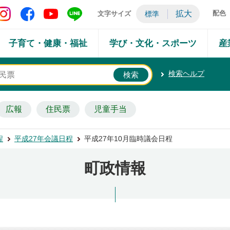
矢吹町 Instagram
矢吹町 Facebook
矢吹町 YouTube
矢吹町 LINE
拡大
配色
文字サイズ
標準
子育て・健康・福祉
学び・文化・スポーツ
産
検索ヘルプ
広報
住民票
児童手当
程
平成27年会議日程
平成27年10月臨時議会日程
町政情報