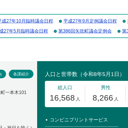
平成27年10月臨時議会日程
平成27年9月定例議会日程
成27年5月臨時議会日程
第386回矢吹町議会定例会
第
場
内
各課紹介
吹町一本木101
コンビニプリントサービス
・日・祝日を除く）