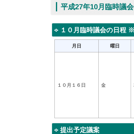
平成27年10月臨時議
１０月臨時議会の日程 
月日
曜日
１０月１６日
金
提出予定議案