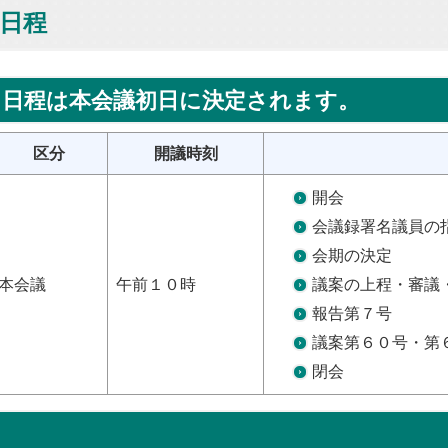
会日程
※日程は本会議初日に決定されます。
区分
開議時刻
開会
会議録署名議員の
会期の決定
本会議
午前１０時
議案の上程・審議
報告第７号
議案第６０号・第
閉会