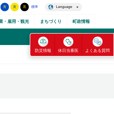
Language
青
黄
黒
標準
業・雇用・観光
まちづくり
町政情報
防災情報
休日当番医
よくある質問