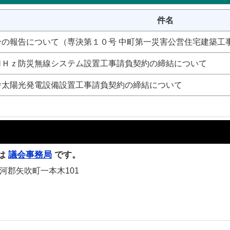
件名
分の報告について（専決第１０号 中町第一災害公営住宅建築工
ＭＨｚ防災無線システム設置工事請負契約の締結について
舎太陽光発電設備設置工事請負契約の締結について
は
議会事務局
です。
白河郡矢吹町一本木101