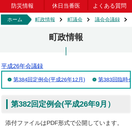
防災情報
休日当番医
よくある質問
ホーム
町政情報
町議会
議会会議録
町政情報
平成26年会議録
第384回定例会(平成26年12月)
第383回臨時会
第382回定例会(平成26年9月）
添付ファイルはPDF形式で公開しています。