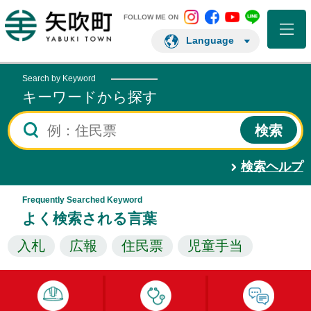
矢吹町 Instagram
矢吹町 Facebo
矢吹町 You
矢吹町 L
矢吹町ホームページ
FOLLOW ME ON
Language
Search by Keyword
キーワードから探す
検索ヘルプ
Frequently Searched Keyword
よく検索される言葉
入札
広報
住民票
児童手当