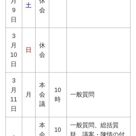
月
休
土
9
会
日
3
月
休
日
10
会
日
3
本
月
10
月
会
一般質問
11
時
議
日
本
一般質問、総括質
10
会
疑、議案・陳情の付