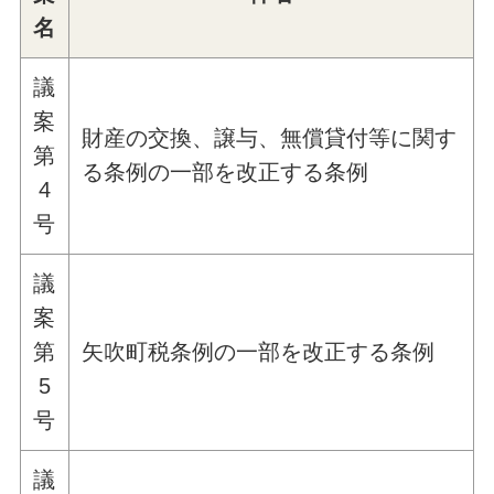
名
議
案
財産の交換、譲与、無償貸付等に関す
第
る条例の一部を改正する条例
4
号
議
案
第
矢吹町税条例の一部を改正する条例
5
号
議