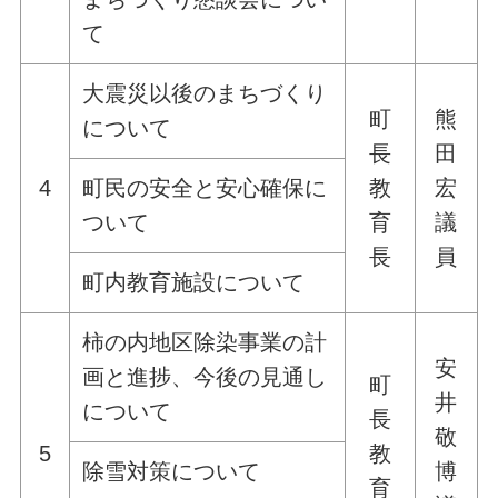
て
大震災以後のまちづくり
町
熊
について
長
田
4
町民の安全と安心確保に
教
宏
ついて
育
議
長
員
町内教育施設について
柿の内地区除染事業の計
安
画と進捗、今後の見通し
町
井
について
長
敬
5
教
除雪対策について
博
育