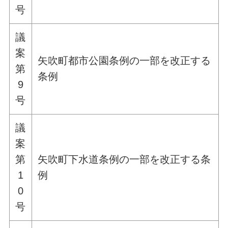
号
議
案
矢吹町都市公園条例の一部を改正する
第
条例
9
号
議
案
第
矢吹町下水道条例の一部を改正する条
1
例
0
号