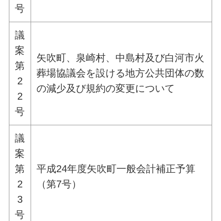
号
議
案
矢吹町、泉崎村、中島村及び白河市火
第
葬場協議会を設ける地方公共団体の数
2
の減少及び規約の変更について
2
号
議
案
第
平成24年度矢吹町一般会計補正予算
2
（第7号）
3
号