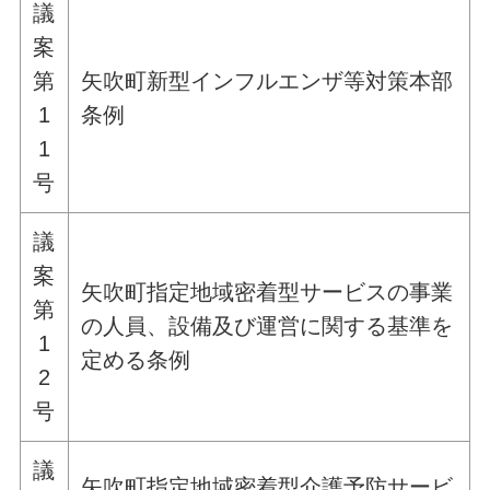
議
案
第
矢吹町新型インフルエンザ等対策本部
1
条例
1
号
議
案
矢吹町指定地域密着型サービスの事業
第
の人員、設備及び運営に関する基準を
1
定める条例
2
号
議
矢吹町指定地域密着型介護予防サービ