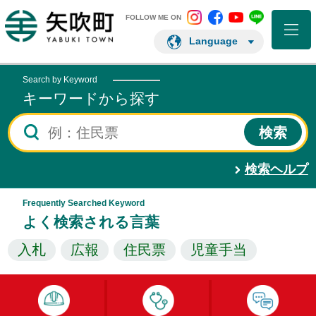
矢吹町 Instagram
矢吹町 Facebo
矢吹町 You
矢吹町 L
矢吹町ホームページ
FOLLOW ME ON
Language
Search by Keyword
キーワードから探す
検索ヘルプ
Frequently Searched Keyword
よく検索される言葉
入札
広報
住民票
児童手当