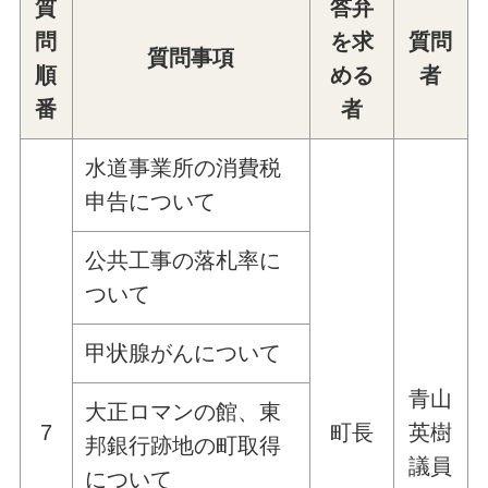
質
答弁
問
を求
質問
質問事項
順
める
者
番
者
水道事業所の消費税
申告について
公共工事の落札率に
ついて
甲状腺がんについて
青山
大正ロマンの館、東
7
町長
英樹
邦銀行跡地の町取得
議員
について