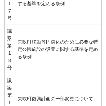
1
する基準を定める条例
7
号
議
案
矢吹町移動等円滑化のために必要な特
第
定公園施設の設置に関する基準を定め
1
る条例
8
号
議
案
第
矢吹町復興計画の一部変更について
1