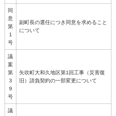
同
意
副町長の選任につき同意を求めること
第
について
1
号
議
案
第
矢吹町大和久地区第1回工事（災害復
3
旧）請負契約の一部変更について
9
号
議