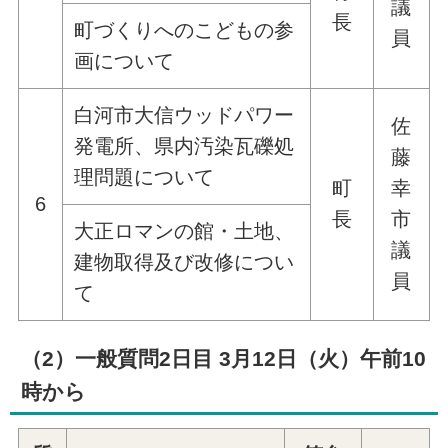
議
長
町づくりへのこどもの参
員
画について
白河市大信ウッドパワー
佐
発電所、県内汚染瓦礫処
藤
理問題について
町
幸
6
長
市
大正ロマンの館・土地、
議
建物取得及び改修につい
員
て
（2）一般質問2日目 3月12日（火）午前10
時から