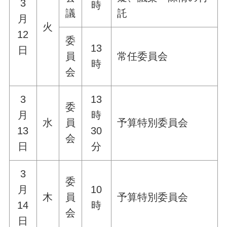
3
時
議
託
月
火
12
委
13
日
員
常任委員会
時
会
3
13
委
月
時
水
員
予算特別委員会
13
30
会
日
分
3
委
月
10
木
員
予算特別委員会
14
時
会
日