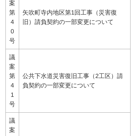
案
第
矢吹町寺内地区第1回工事（災害復
4
旧）請負契約の一部変更について
0
号
議
案
第
公共下水道災害復旧工事（2工区）請
4
負契約の一部変更について
1
号
議
案