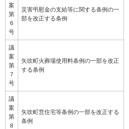
案
災害弔慰金の支給等に関する条例の一
第
部を改正する条例
6
号
議
案
矢吹町火葬場使用料条例の一部を改正
第
する条例
7
号
議
案
矢吹町営住宅等条例の一部を改正する
第
条例
8