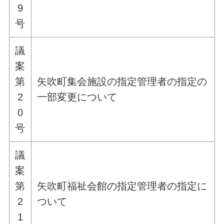
9
号
議
案
第
矢吹町集会施設の指定管理者の指定の
2
一部変更について
0
号
議
案
第
矢吹町福祉会館の指定管理者の指定に
2
ついて
1