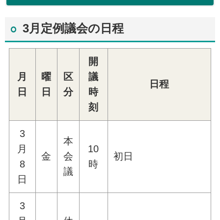
3月定例議会の日程
開
月
曜
区
議
日程
日
日
分
時
刻
3
本
月
10
金
会
初日
8
時
議
日
3