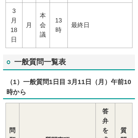
3
本
月
13
月
会
最終日
18
時
議
日
一般質問一覧表
（1）一般質問1日目 3月11日（月）午前10
時から
答
弁
問
を
質