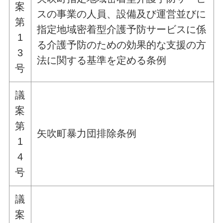
案
スの事業の人員、設備及び運営並びに
第
指定地域密着型介護予防サービスに係
1
る介護予防のための効果的な支援の方
3
法に関する基準を定める条例
号
議
案
第
矢吹町暴力団排除条例
1
4
号
議
案