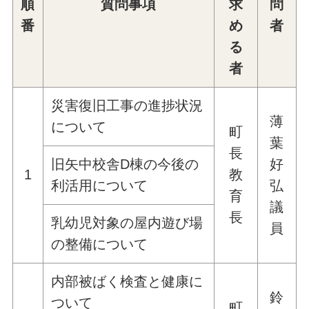
順
質問事項
求
問
番
め
者
る
者
災害復旧工事の進捗状況
薄
について
町
葉
長
旧矢中校舎D棟の今後の
好
1
教
利活用について
弘
育
議
長
乳幼児対象の屋内遊び場
員
の整備について
内部被ばく検査と健康に
鈴
ついて
町