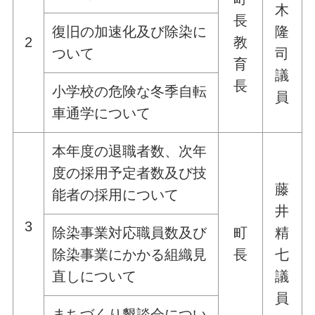
木
長
復旧の加速化及び除染に
隆
2
教
ついて
司
育
議
長
小学校の危険な冬季自転
員
車通学について
本年度の退職者数、次年
度の採用予定者数及び技
藤
能者の採用について
井
3
除染事業対応職員数及び
町
精
除染事業にかかる組織見
長
七
直しについて
議
員
まちづくり懇談会につい