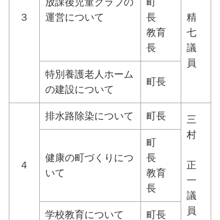
放課後児童クラブの
町
３
運営について
長
精
教育
七
長
議
員
特別養護老人ホーム
町長
の建設について
排水路除染について
町長
三
村
町
健康の町づくりにつ
長
４
正
いて
教育
一
長
議
員
学校教育について
町長