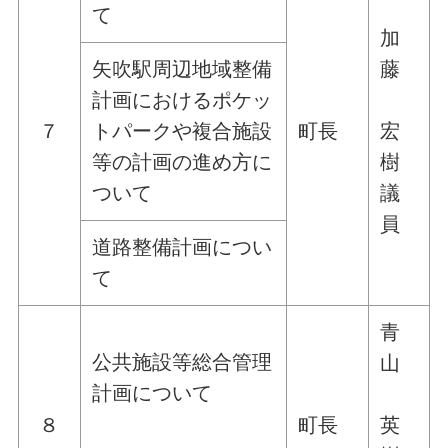
て
加
矢吹駅周辺地域整備
藤
計画におけるポケッ
７
トパークや複合施設
町長
宏
等の計画の進め方に
樹
ついて
議
員
道路整備計画につい
て
青
公共施設等総合管理
山
計画について
８
町長
英