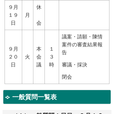
９月
休
１９
月
日
会
議案・請願・陳情
案件の審査結果報
９月
本
１
告
２０
火
会
３
審議・採決
日
議
時
閉会
一般質問一覧表