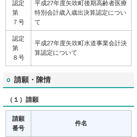
認定
平成27年度矢吹町後期高齢者医療
第
特別会計歳入歳出決算認定につい
７号
て
認定
平成27年度矢吹町水道事業会計決
第
算認定について
８号
請願・陳情
（１）請願
請願
件名
番号