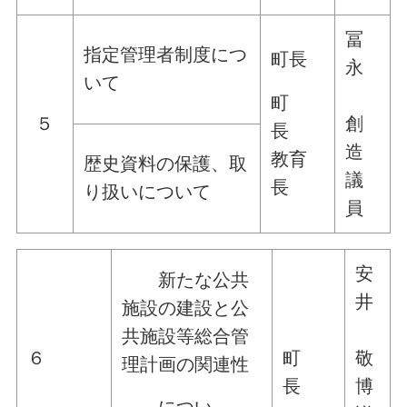
冨
指定管理者制度につ
町長
永
いて
町
５
創
長
造
教育
歴史資料の保護、取
議
長
り扱いについて
員
安
新たな公共
井
施設の建設と公
共施設等総合管
６
町
敬
理計画の関連性
長
博