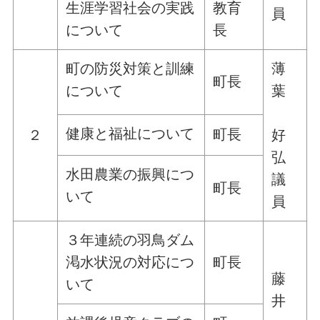
生涯学習社会の実践
教育
員
について
長
町の防災対策と訓練
薄
町長
について
葉
健康と福祉について
町長
２
好
弘
水田農業の振興につ
議
町長
いて
員
３年連続の羽鳥ダム
渇水状況の対応につ
町長
藤
いて
井