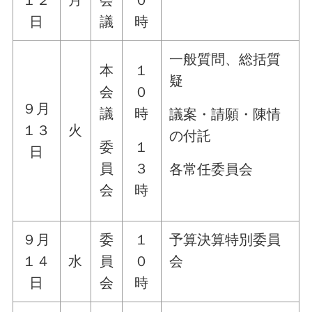
１２
月
会
０
日
議
時
一般質問、総括質
本
１
疑
会
０
９月
議
時
議案・請願・陳情
１３
火
の付託
委
１
日
員
３
各常任委員会
会
時
９月
委
１
予算決算特別委員
１４
水
員
０
会
日
会
時