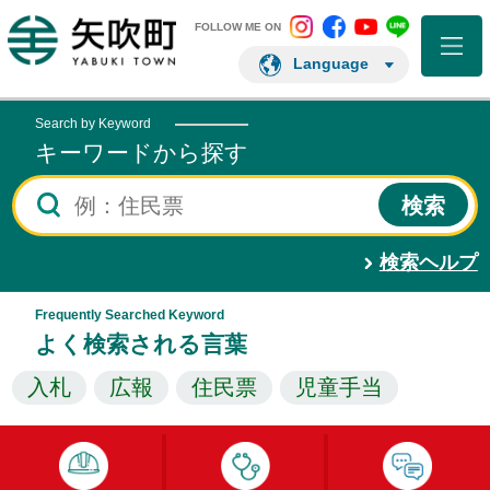
矢吹町 Instagram
矢吹町 Facebo
矢吹町 You
矢吹町 L
矢吹町ホームページ
FOLLOW ME ON
Language
Search by Keyword
キーワードから探す
検索ヘルプ
Frequently Searched Keyword
よく検索される言葉
入札
広報
住民票
児童手当