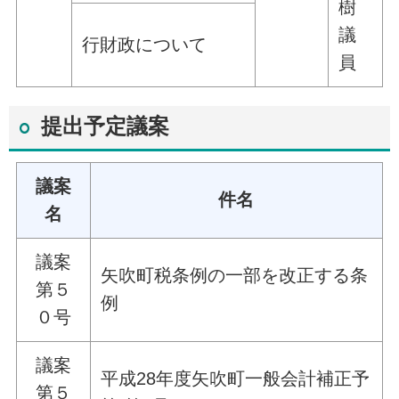
樹
議
行財政について
員
提出予定議案
議案
件名
名
議案
矢吹町税条例の一部を改正する条
第５
例
０号
議案
平成28年度矢吹町一般会計補正予
第５