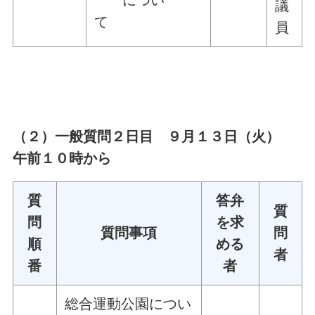
につい
議
て
員
（２）一般質問２日目 ９月１３日（火）
午前１０時から
質
答弁
質
問
を求
質問事項
問
順
める
者
番
者
総合運動公園につい