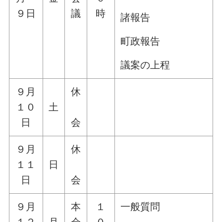
９日
議
時
諸報告
町政報告
議案の上程
９月
休
１０
土
日
会
９月
休
１１
日
日
会
９月
本
１
一般質問