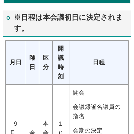
※日程は本会議初日に決定されま
す。
開
曜
区
議
月日
日程
日
分
時
刻
開会
会議録署名議員の
指名
９
本
１
会期の決定
月
金
会
０