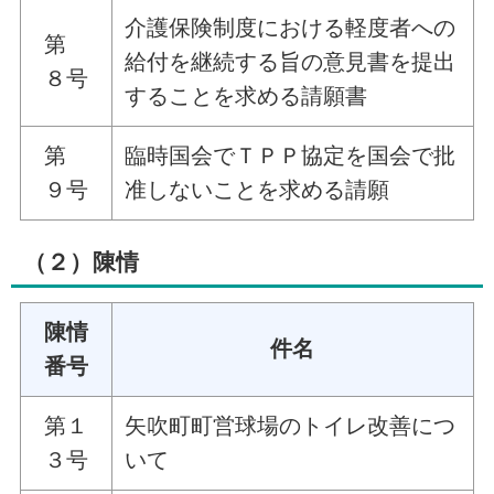
介護保険制度における軽度者への
第
給付を継続する旨の意見書を提出
８号
することを求める請願書
第
臨時国会でＴＰＰ協定を国会で批
９号
准しないことを求める請願
（２）陳情
陳情
件名
番号
第１
矢吹町町営球場のトイレ改善につ
３号
いて