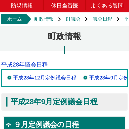
防災情報
休日当番医
よくある質問
ホーム
町政情報
町議会
議会日程
平
町政情報
平成28年議会日程
平成28年12月定例議会日程
平成28年9月定
平成28年9月定例議会日程
９月定例議会の日程