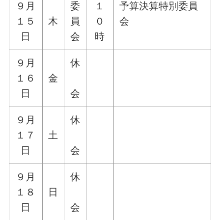
９月
委
１
予算決算特別委員
１５
木
員
０
会
日
会
時
９月
休
１６
金
日
会
９月
休
１７
土
日
会
９月
休
１８
日
日
会