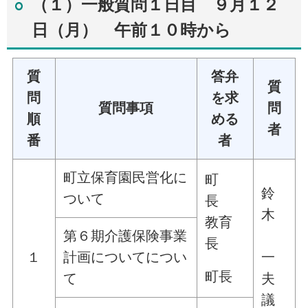
（１）一般質問１日目 ９月１２
日（月） 午前１０時から
質
答弁
質
問
を求
質問事項
問
順
める
者
番
者
町立保育園民営化に
町
鈴
ついて
長
木
教育
第６期介護保険事業
長
１
計画についてについ
一
町長
て
夫
議