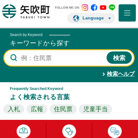
矢吹町 Instagram
矢吹町 Facebo
矢吹町 You
矢吹町 L
矢吹町ホームページ
FOLLOW ME ON
Language
Search by Keyword
キーワードから探す
検索ヘルプ
Frequently Searched Keyword
よく検索される言葉
入札
広報
住民票
児童手当