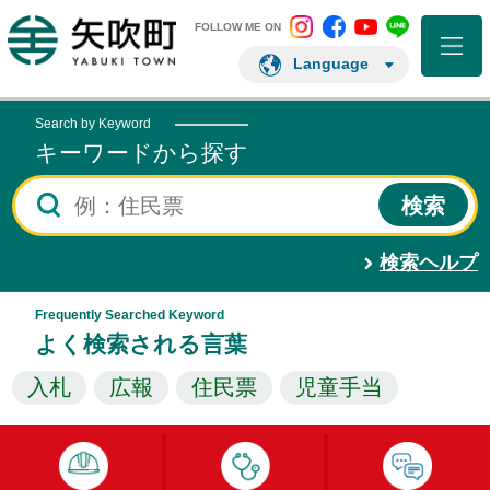
矢吹町 Instagram
矢吹町 Facebo
矢吹町 You
矢吹町 L
矢吹町ホームページ
FOLLOW ME ON
Language
Search by Keyword
キーワードから探す
検索ヘルプ
Frequently Searched Keyword
よく検索される言葉
入札
広報
住民票
児童手当