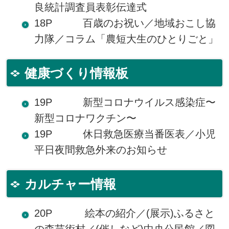
良統計調査員表彰伝達式
18P 百歳のお祝い／地域おこし協
力隊／コラム「農短大生のひとりごと」
健康づくり情報板
19P 新型コロナウイルス感染症〜
新型コロナワクチン〜
19P 休日救急医療当番医表／小児
平日夜間救急外来のお知らせ
カルチャー情報
20P 絵本の紹介／(展示)ふるさと
の森芸術村／(催しなど)中央公民館／図