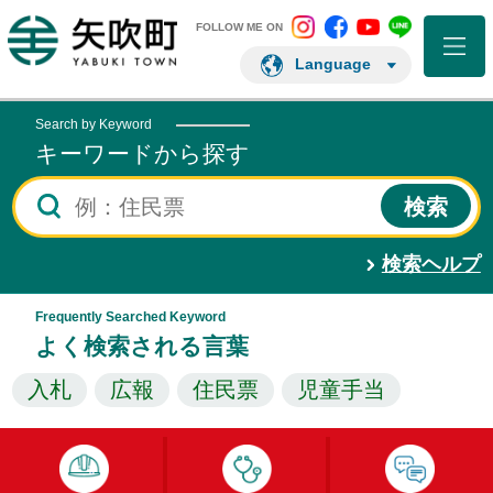
矢吹町 Instagram
矢吹町 Facebo
矢吹町 You
矢吹町 L
矢吹町ホームページ
FOLLOW ME ON
Language
Search by Keyword
キーワードから探す
検索ヘルプ
Frequently Searched Keyword
よく検索される言葉
入札
広報
住民票
児童手当