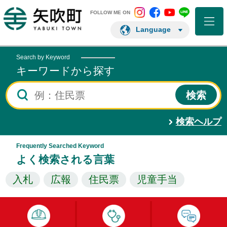
矢吹町 Instagram
矢吹町 Facebo
矢吹町 You
矢吹町 L
矢吹町ホームページ
FOLLOW ME ON
Language
Search by Keyword
キーワードから探す
検索ヘルプ
Frequently Searched Keyword
よく検索される言葉
入札
広報
住民票
児童手当