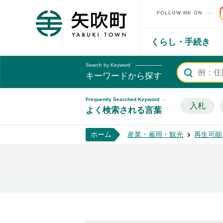
FOLLOW ME ON
矢吹町ホームページ
くらし・手続き
Search by Keyword
キーワードから探す
Frequently Searched Keyword
入札
よく検索される言葉
ホーム
産業・雇用・観光
再生可能