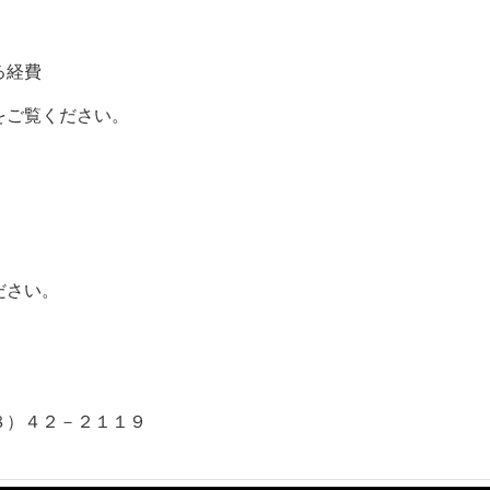
経費
ご覧ください。
ださい。
８）４２－２１１９