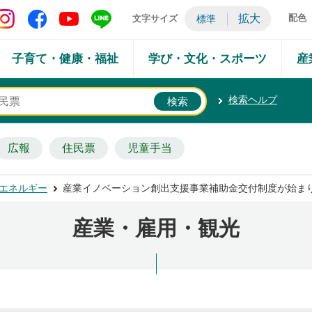
矢吹町 Instagram
矢吹町 Facebook
矢吹町 YouTube
矢吹町 LINE
拡大
配色
文字サイズ
標準
子育て・健康・福祉
学び・文化・スポーツ
産
検索ヘルプ
広報
住民票
児童手当
エネルギー
産業イノベーション創出支援事業補助金交付制度が始ま
産業・雇用・観光