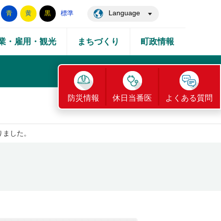
Language
青
黄
黒
標準
業・雇用・観光
まちづくり
町政情報
防災情報
休日当番医
よくある質問
りました。