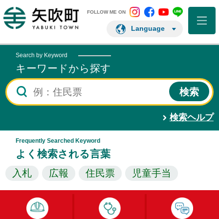
矢吹町 Instagram
矢吹町 Facebo
矢吹町 You
矢吹町 L
矢吹町ホームページ
FOLLOW ME ON
Language
Search by Keyword
キーワードから探す
検索ヘルプ
Frequently Searched Keyword
よく検索される言葉
入札
広報
住民票
児童手当