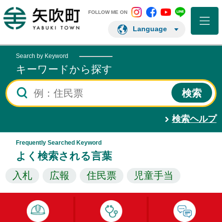
矢吹町 Instagram
矢吹町 Facebo
矢吹町 You
矢吹町 L
矢吹町ホームページ
FOLLOW ME ON
Language
Search by Keyword
キーワードから探す
検索ヘルプ
Frequently Searched Keyword
よく検索される言葉
入札
広報
住民票
児童手当