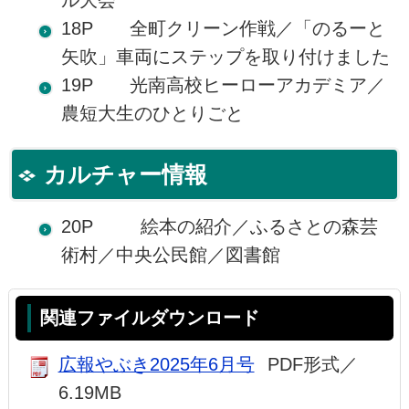
ル大会
18P 全町クリーン作戦／「のるーと
矢吹」車両にステップを取り付けました
19P 光南高校ヒーローアカデミア／
農短大生のひとりごと
カルチャー情報
20P 絵本の紹介／ふるさとの森芸
術村／中央公民館／図書館
関連ファイルダウンロード
広報やぶき2025年6月号
PDF形式／
6.19MB