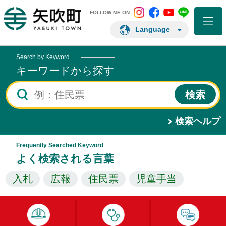
矢吹町 Instagram
矢吹町 Facebo
矢吹町 You
矢吹町 L
矢吹町ホームページ
FOLLOW ME ON
Language
Search by Keyword
キーワードから探す
検索ヘルプ
Frequently Searched Keyword
よく検索される言葉
入札
広報
住民票
児童手当