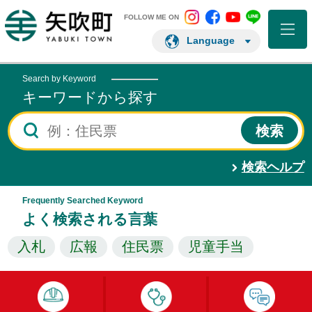
矢吹町 Instagram
矢吹町 Facebo
矢吹町 You
矢吹町 L
矢吹町ホームページ
FOLLOW ME ON
Language
Search by Keyword
キーワードから探す
検索ヘルプ
Frequently Searched Keyword
よく検索される言葉
入札
広報
住民票
児童手当