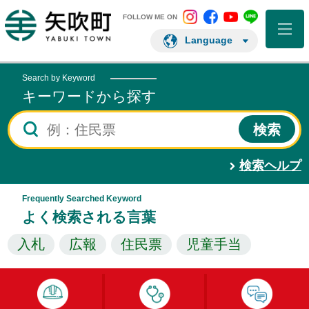
矢吹町 Instagram
矢吹町 Facebo
矢吹町 You
矢吹町 L
矢吹町ホームページ
FOLLOW ME ON
Language
Search by Keyword
キーワードから探す
検索ヘルプ
Frequently Searched Keyword
よく検索される言葉
入札
広報
住民票
児童手当