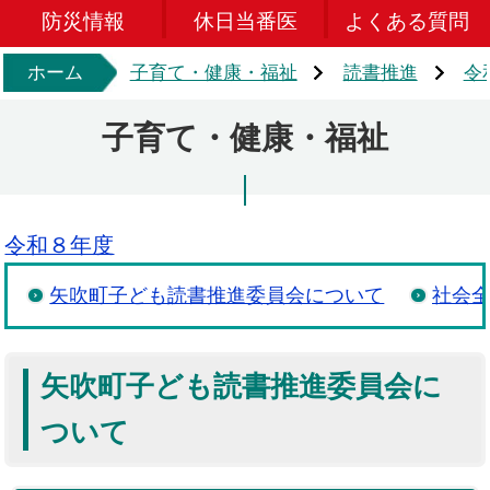
防災情報
休日当番医
よくある質問
ホーム
子育て・健康・福祉
読書推進
令
子育て・健康・福祉
令和８年度
矢吹町子ども読書推進委員会について
社会
矢吹町子ども読書推進委員会に
ついて