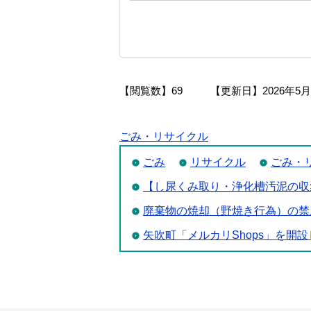
【閲覧数】
69
【更新日】
2026年5
ごみ・リサイクル
ごみ
リサイクル
ごみ・
【し尿くみ取り・浄化槽汚泥の収
廃棄物の焼却（野焼き行為）の禁
矢吹町「メルカリShops」を開