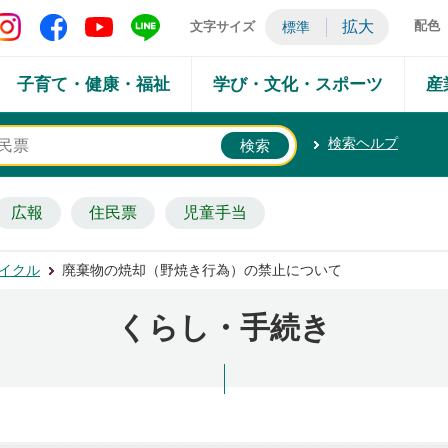
矢吹町 Instagram
矢吹町 Facebook
矢吹町 YouTube
矢吹町 LINE
拡大
配色
文字サイズ
標準
子育て・健康・福祉
学び・文化・スポーツ
産
検索ヘルプ
広報
住民票
児童手当
イクル
廃棄物の焼却（野焼き行為）の禁止について
くらし・手続き