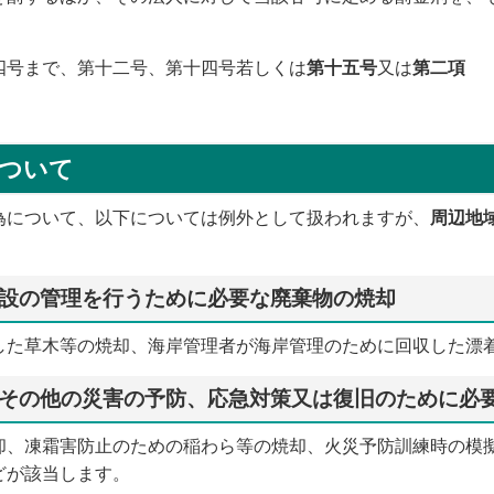
四号まで、第十二号、第十四号若しくは
第十五号
又は
第二項
ついて
為について、以下については例外として扱われますが、
周辺地
設の管理を行うために必要な廃棄物の焼却
した草木等の焼却、海岸管理者が海岸管理のために回収した漂
その他の災害の予防、応急対策又は復旧のために必
却、凍霜害防止のための稲わら等の焼却、火災予防訓練時の模
どが該当します。