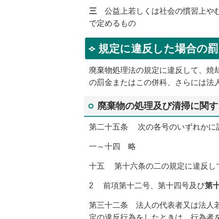
三
公益上若しくは社会の慣習上やむ
で定めるもの
規定に違反した場合の
廃棄物処理法の規定に違反して、焼却
の罰金またはこの併科、さらには法
廃棄物の処理及び清掃に関す
第二十五条 次の各号のいずれかに
一～十四 略
十五 第十六条の二の規定に違反し
2 前項第十二号、第十四号及び
第
第三十二条 法人の代表者又は法人
定の違反行為をしたときは、行為者