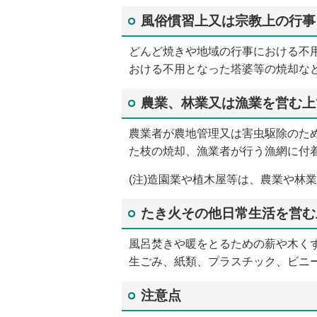
風俗慣習上又は宗教上の行事
どんど焼きや地域の行事における不
おける不用となった塔婆等の焼却な
農業、林業又は漁業を営む上
農業者が農地管理又は害虫駆除のた
た枝の焼却、漁業者が行う漁網に付
(注)造園業や植木屋等は、農業や林
たき火その他日常生活を営む
風呂焚きや暖をとるための薪や木く
生ごみ、紙類、プラスチック、ビニ
注意点