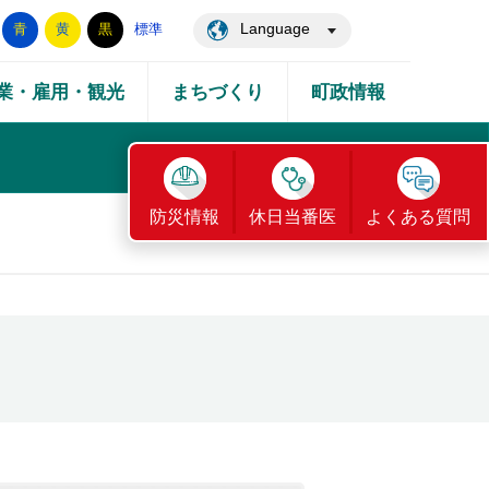
Language
青
黄
黒
標準
業・雇用・観光
まちづくり
町政情報
防災情報
休日当番医
よくある質問