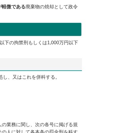
が軽微である
廃棄物の焼却として政令
下の拘禁刑もしくは1,000万円以下
処し、又はこれを併科する。
人の業務に関し、次の各号に掲げる規
その人に対して各本条の罰金刑を科す