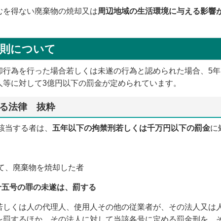
を得ない廃棄物の焼却又は
周辺地域の生活環境に与える影響
罰則について
行為を行った場合若しくは未遂の行為と認められた場合、5年以
人等に対して3億円以下の罰金が定められています。
る法律 抜粋
該当する者は、
五年以下の拘禁刑若しくは千万円以下の罰金
に
て、廃棄物を焼却した者
十五号の罪の未遂は、罰する
若しくは人の代理人、使用人その他の従業者が、その法人又は
を罰するほか、その法人に対して当該各号に定める罰金刑を、