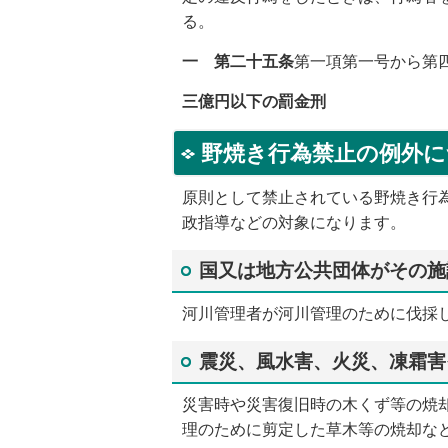
る。
一 第二十五条
第一項第一号から第
三億円以下の罰金刑
野焼き行為禁止の例外に
原則として禁止されている野焼き行
政指導などの対象になります。
国又は地方公共団体がその施
河川管理者が河川管理のために伐採
震災、風水害、火災、凍霜害
災害時や災害復旧時の木くず等の焼
理のために剪定した草木等の焼却な