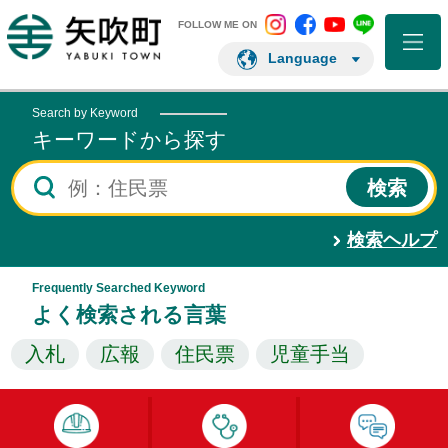
矢吹町 Instagram
矢吹町 Facebo
矢吹町 You
矢吹町 L
矢吹町ホームページ
FOLLOW ME ON
Language
Search by Keyword
キーワードから探す
検索ヘルプ
Frequently Searched Keyword
よく検索される言葉
入札
広報
住民票
児童手当