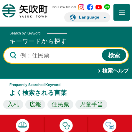
矢吹町 Instagram
矢吹町 Facebo
矢吹町 You
矢吹町 L
矢吹町ホームページ
FOLLOW ME ON
Language
Search by Keyword
キーワードから探す
検索ヘルプ
Frequently Searched Keyword
よく検索される言葉
入札
広報
住民票
児童手当