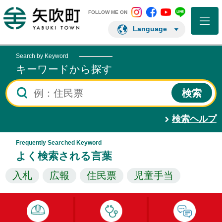
矢吹町 Instagram
矢吹町 Facebo
矢吹町 You
矢吹町 L
矢吹町ホームページ
FOLLOW ME ON
Language
Search by Keyword
キーワードから探す
検索ヘルプ
Frequently Searched Keyword
よく検索される言葉
入札
広報
住民票
児童手当