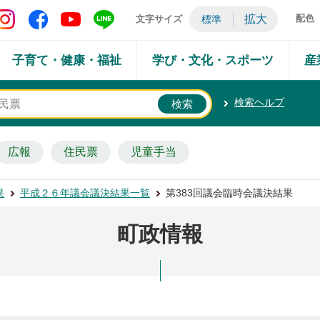
矢吹町 Instagram
矢吹町 Facebook
矢吹町 YouTube
矢吹町 LINE
拡大
配色
文字サイズ
標準
子育て・健康・福祉
学び・文化・スポーツ
産
検索ヘルプ
広報
住民票
児童手当
果
平成２６年議会議決結果一覧
第383回議会臨時会議決結果
町政情報