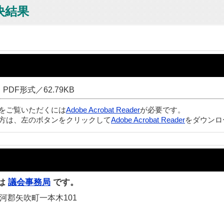
決結果
PDF形式／62.79KB
ルをご覧いただくには
Adobe Acrobat Reader
が必要です。
方は、左のボタンをクリックして
Adobe Acrobat Reader
をダウンロ
は
議会事務局
です。
白河郡矢吹町一本木101