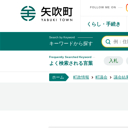
FOLLOW ME ON
矢吹町ホームページ
くらし・手続き
Search by Keyword
キーワードから探す
Frequently Searched Keyword
入札
よく検索される言葉
ホーム
町政情報
町議会
議会結