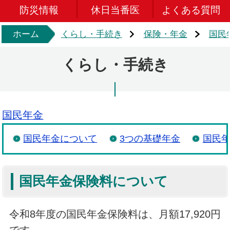
防災情報
休日当番医
よくある質問
ホーム
くらし・手続き
保険・年金
国民
くらし・手続き
国民年金
国民年金について
3つの基礎年金
国民
国民年金保険料について
令和8年度の国民年金保険料は、月額17,920円