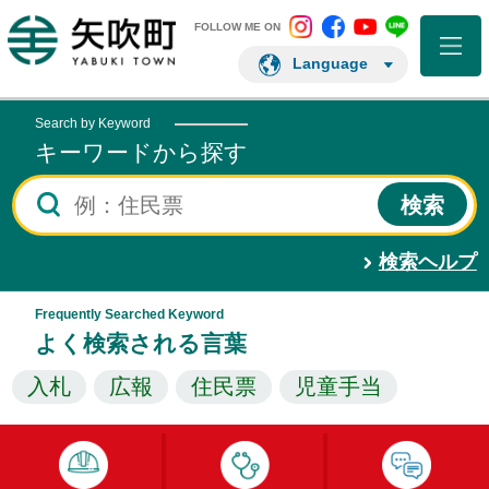
矢吹町 Instagram
矢吹町 Facebo
矢吹町 You
矢吹町 L
矢吹町ホームページ
FOLLOW ME ON
Language
Search by Keyword
キーワードから探す
検索ヘルプ
Frequently Searched Keyword
よく検索される言葉
入札
広報
住民票
児童手当